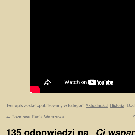
Ten wpis został opublikowany w kategorii
Aktualności
,
Historia
. Dod
←
Rozmowa Radia Warszawa
Z
135 odpowiedzi na
„Ci wspan