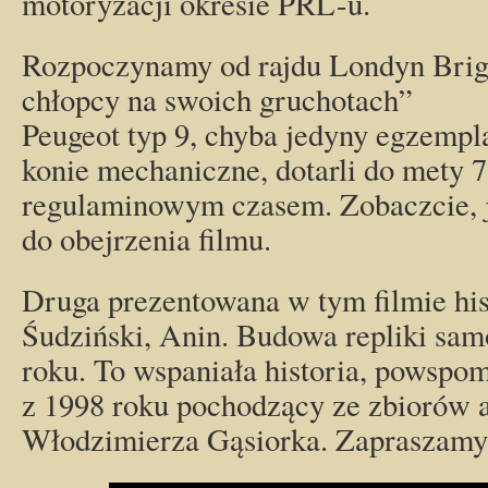
motoryzacji okresie PRL-u.
Rozpoczynamy od rajdu Londyn Brigh
chłopcy na swoich gruchotach”
Peugeot typ 9, chyba jedyny egzempl
konie mechaniczne, dotarli do mety 
regulaminowym czasem. Zobaczcie, j
do obejrzenia filmu.
Druga prezentowana w tym filmie hist
Śudziński, Anin. Budowa repliki sa
roku. To wspaniała historia, powspom
z 1998 roku pochodzący ze zbiorów 
Włodzimierza Gąsiorka. Zapraszam