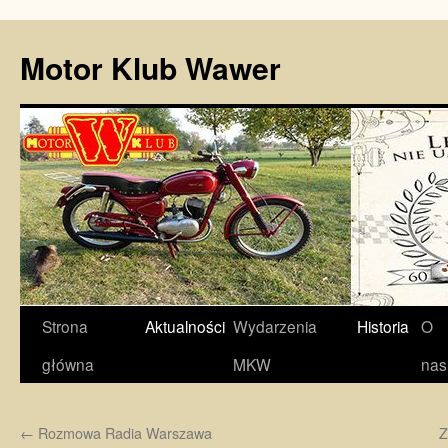
Motor Klub Wawer
Przejdź
Strona
Aktualności
Wydarzenia
Historia
O
do
główna
MKW
nas
treści
←
Rozmowa Radia Warszawa
Z