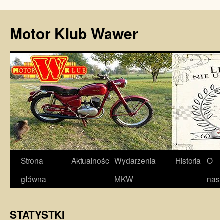
Motor Klub Wawer
Przejdź
Strona
Aktualności
Wydarzenia
Historia
O
do
główna
MKW
nas
treści
STATYSTKI